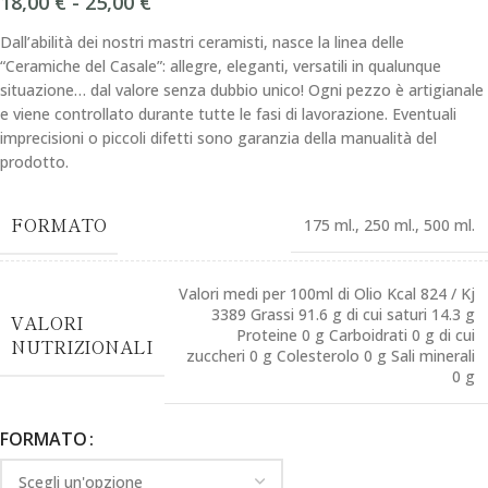
18,00
€
-
25,00
€
Dall’abilità dei nostri mastri ceramisti, nasce la linea delle
“Ceramiche del Casale”: allegre, eleganti, versatili in qualunque
situazione… dal valore senza dubbio unico! Ogni pezzo è artigianale
e viene controllato durante tutte le fasi di lavorazione. Eventuali
imprecisioni o piccoli difetti sono garanzia della manualità del
prodotto.
FORMATO
175 ml.
,
250 ml.
,
500 ml.
Valori medi per 100ml di Olio Kcal 824 / Kj
3389 Grassi 91.6 g di cui saturi 14.3 g
VALORI
Proteine 0 g Carboidrati 0 g di cui
NUTRIZIONALI
zuccheri 0 g Colesterolo 0 g Sali minerali
0 g
FORMATO