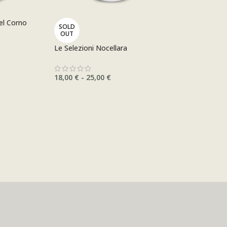
del Corno
SOLD
OUT
Le Selezioni Nocellara
18,00
€
-
25,00
€