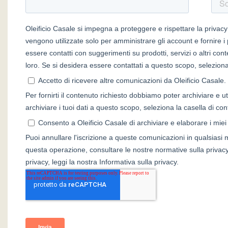
rimanere mai
senza.
Una piccola grande riserva per la tua casa. Il pack non solo bello
da vedere ma anche comodo e più compatto rispetto alle
comuni latte.
SCOPRI DI PIU'