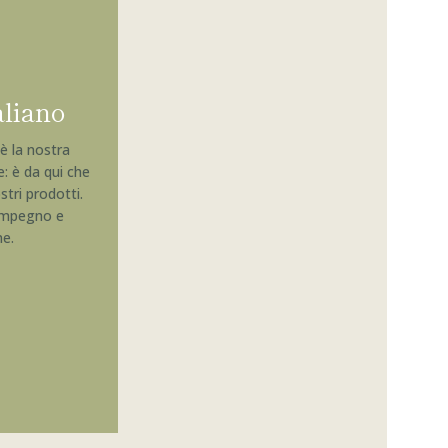
aliano
è la nostra
: è da qui che
stri prodotti.
 impegno e
ne.