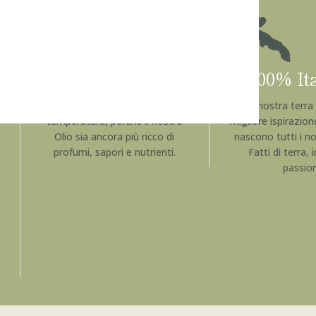
Estratto a freddo
100% It
Estraiamo a freddo, a bassa
La nostra terra 
temperatura, perché il nostro
migliore ispirazione
Olio sia ancora più ricco di
nascono tutti i no
profumi, sapori e nutrienti.
Fatti di terra,
passio