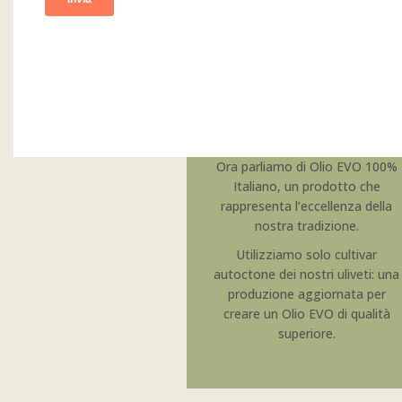
Olio EVO 100%
Italiano
Ora parliamo di Olio EVO 100%
Italiano, un prodotto che
rappresenta l’eccellenza della
nostra tradizione.
Utilizziamo solo cultivar
autoctone dei nostri uliveti: una
produzione aggiornata per
creare un Olio EVO di qualità
superiore.