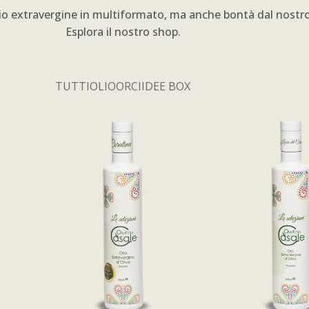
io extravergine in multiformato, ma anche bontà dal nostro 
Esplora il nostro shop.
TUTTI
OLIO
ORCI
IDEE BOX