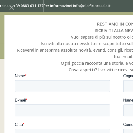
rdina al +39
0883 631 137
Per informazioni
info@oleificiocasale.it
RESTIAMO IN C
ISCRIVITI ALLA N
Vuoi sapere di più sul nostro oli
Iscriviti alla nostra newsletter e scopri tutto sull
Riceverai in anteprima assoluta novità, eventi, consigli, rice
CHI SIAMO
CULTI
tua email.
Ogni goccia racconta una storia, e vo
Cosa aspetti? Iscriviti e ricevi 
GRANDE QUALITA’
Per non