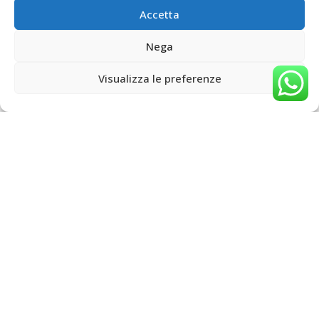
Accetta
Nega
Visualizza le preferenze
Shop
Sidebar
Wishlist
Cart
My account