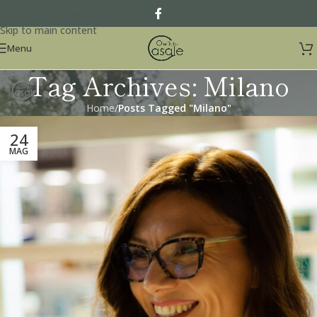
Skip to navigation
Skip to main content
Menu
Tag Archives: Milano
Home
/
Posts Tagged "Milano"
24
MAG